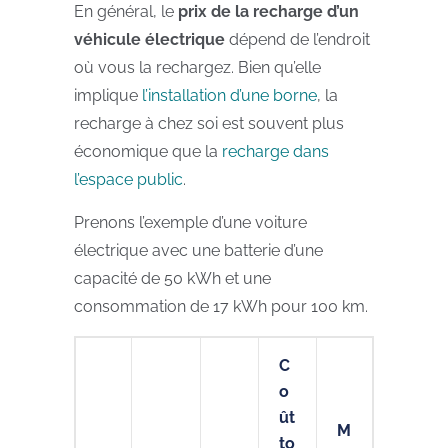
En général, le
prix de la recharge d’un
véhicule électrique
dépend de l’endroit
où vous la rechargez. Bien qu’elle
implique
l’installation d’une borne
, la
recharge à chez soi est souvent plus
économique que la
recharge dans
l’espace public
.
Prenons l’exemple d’une voiture
électrique avec une batterie d’une
capacité de 50 kWh et une
consommation de 17 kWh pour 100 km.
C
o
ût
M
to