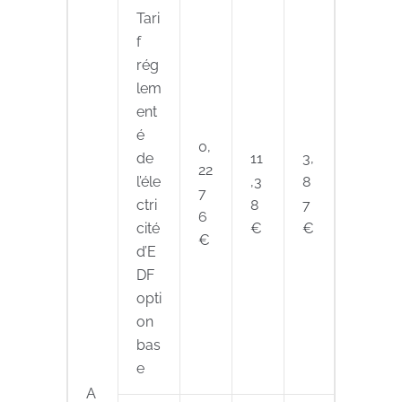
Tari
f
rég
lem
ent
é
0,
de
11
3,
22
l’éle
,3
8
7
ctri
8
7
6
cité
€
€
€
d’E
DF
opti
on
bas
e
A