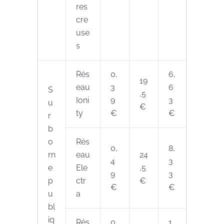
res
cre
use
s
Rés
0,
6,
19
eau
3
6
S
,5
Ioni
9
3
u
€
ty
€
€
r
b
o
Rés
0,
8,
rn
eau
24
4
3
e
Ele
,5
9
3
p
ctr
€
€
€
u
a
bl
iq
Rés
0,
1