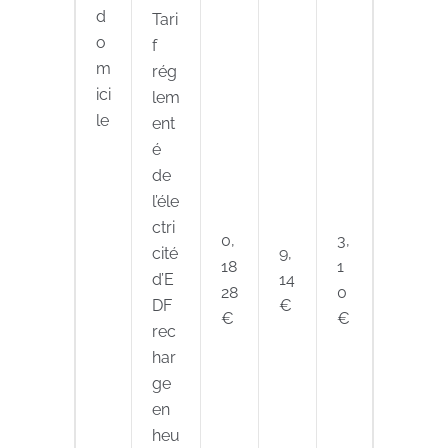
d
Tari
o
f
m
rég
ici
lem
le
ent
é
de
l’éle
ctri
0,
3,
cité
9,
18
1
d’E
14
28
0
DF
€
€
€
rec
har
ge
en
heu