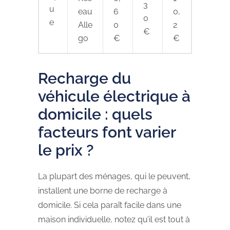
3
u
eau
6
0,
0
e
Alle
0
2
€
go
€
€
Recharge du
véhicule électrique à
domicile : quels
facteurs font varier
le prix ?
La plupart des ménages, qui le peuvent,
installent une borne de recharge à
domicile. Si cela paraît facile dans une
maison individuelle, notez qu’il est tout à