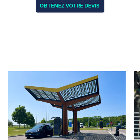
OBTENEZ VOTRE DEVIS
que
Qualité, Sécurité et
ChargeGuru e
Environnement
labéllisé
arge
Notre politique QSE
trique
Nos études de cas
trique
CGV B2C
lectrique