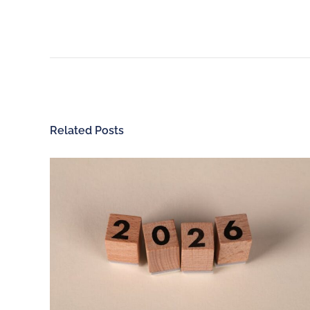
Related Posts
ChargeGuru
Recharge électri
À propos de nous
Nos bornes de rech
Exercer mon droit de
Véhicules 100% élec
rétractation
Véhicules hybrides
Nous recrutons
Utilitaires 100% élec
Nous contacter
Aides à la mobilité é