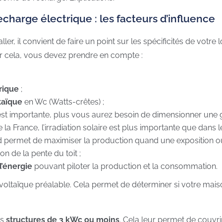
echarge électrique : les facteurs d’influence
er, il convient de faire un point sur les spécificités de votre
 cela, vous devez prendre en compte :
rique
;
taïque
en Wc (Watts-crêtes) ;
est importante, plus vous aurez besoin de dimensionner une g
 la France, l’irradiation solaire est plus importante que dans l
d permet de maximiser la production quand une exposition oues
on de la pente du toit ;
d’énergie
pouvant piloter la production et la consommation.
oltaïque préalable. Cela permet de déterminer si votre maison es
es
structures de 3 kWc ou moins
. Cela leur permet de couvrir