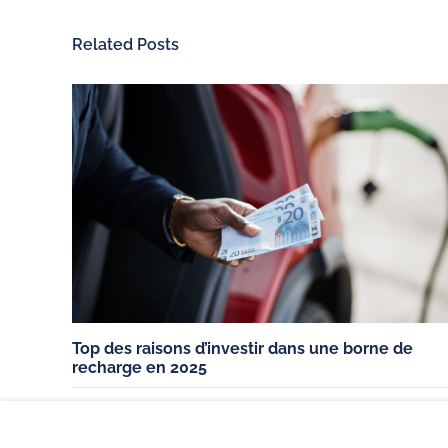
Related Posts
ChargeGuru
Recharge électri
À propos de nous
Nos bornes de rech
Exercer mon droit de
Véhicules 100% élec
rétractation
Véhicules hybrides
Nous recrutons
Utilitaires 100% élec
Nous contacter
Aides à la mobilité é
Français (France)
Top des raisons d’investir dans une borne de
recharge en 2025
,
BORNE DE RECHARGE
POUR LES PARTICULIERS