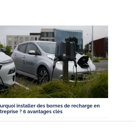
st installateur
Nos clients sont nos
meilleurs ambassadeurs
urquoi installer des bornes de recharge en
nfidentialité
treprise ? 6 avantages clés
,
CONSEILS
POUR LES ENTREPRISES