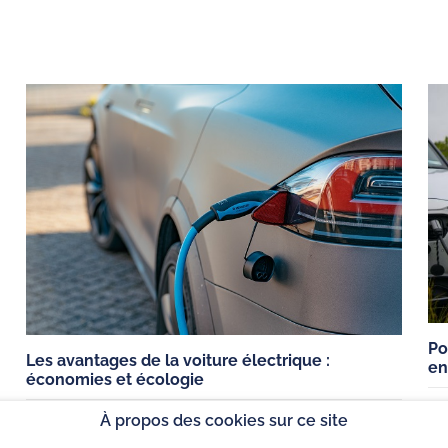
que
Qualité, Sécurité et
ChargeGuru e
Environnement
labéllisé
arge
Notre politique QSE
trique
Nos études de cas
trique
CGV B2C
lectrique
CGU
Po
Politique de co
Les avantages de la voiture électrique :
en
économies et écologie
À propos des cookies sur ce site
,
CONSEILS
VEHICULES ELECTRIQUES