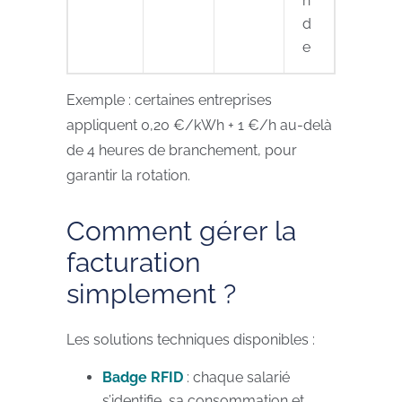
n
d
e
Exemple : certaines entreprises
appliquent 0,20 €/kWh + 1 €/h au-delà
de 4 heures de branchement, pour
garantir la rotation.
Comment gérer la
facturation
simplement ?
Les solutions techniques disponibles :
Badge RFID
: chaque salarié
s’identifie, sa consommation et