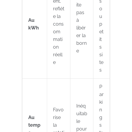
ent,
s
ite
reflèt
o
pas
e la
u
Au
à
cons
p
kWh
libér
om
et
er la
mati
it
born
on
s
e
réell
si
e
te
s
P
ar
ki
Inéq
Favo
n
uitab
Au
rise
g
le
temp
la
s
pour