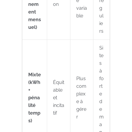
e
ré
nem
on
varia
g
ent
ble
ul
mens
ie
uel)
rs
Si
te
s
à
Mixte
Plus
fo
(kWh
Équit
com
rt
+
able
plex
e
péna
et
e à
d
lité
incita
gére
e
temp
tif
r
m
s)
a