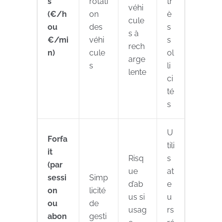
s
rotati
tr
véhi
(€/h
on
è
cule
ou
des
s
s à
€/mi
véhi
s
rech
n)
cule
ol
arge
s
li
lente
ci
té
s
U
Forfa
tili
it
Risq
s
(par
ue
at
sessi
Simp
d’ab
e
on
licité
us si
u
ou
de
usag
rs
abon
gesti