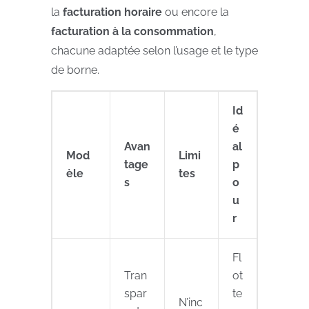
la
facturation horaire
ou encore la
facturation à la consommation
,
chacune adaptée selon l’usage et le type
de borne.
Id
é
Avan
al
Mod
Limi
tage
p
èle
tes
s
o
u
r
Fl
Tran
ot
spar
te
N’inc