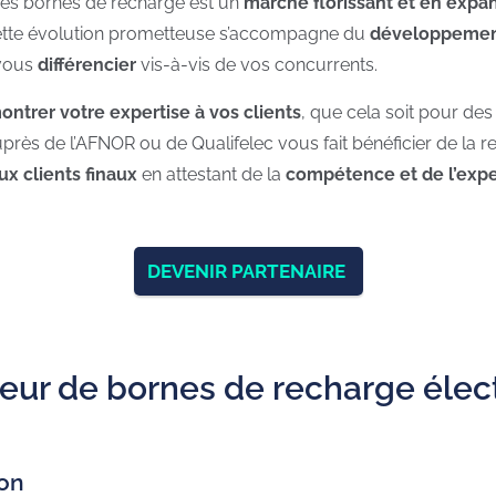
 des bornes de recharge est un
marché florissant et en expa
ue cette évolution prometteuse s’accompagne du
développement
 vous
différencier
vis-à-vis de vos concurrents.
ntrer votre expertise à vos clients
, que cela soit pour de
n auprès de l’AFNOR ou de Qualifelec vous fait bénéficier de l
ux clients finaux
en attestant de la
compétence et de l’expe
DEVENIR PARTENAIRE
eur de bornes de recharge élect
ion