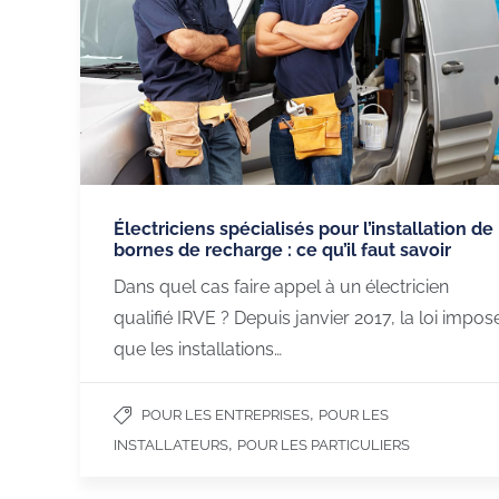
Électriciens spécialisés pour l’installation de
bornes de recharge : ce qu’il faut savoir
ChargeGuru
Recharge électri
Dans quel cas faire appel à un électricien
À propos de nous
Nos bornes de rech
qualifié IRVE ? Depuis janvier 2017, la loi impos
Exercer mon droit de
Véhicules 100% élec
que les installations…
rétractation
Véhicules hybrides
Nous recrutons
Utilitaires 100% élec
,
POUR LES ENTREPRISES
POUR LES
Nous contacter
Aides à la mobilité é
,
INSTALLATEURS
POUR LES PARTICULIERS
Français (France)