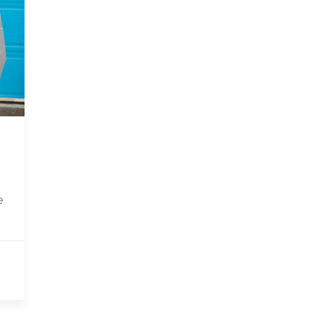
que
Qualité, Sécurité et
ChargeGuru e
Environnement
labéllisé
arge
e
Notre politique QSE
trique
Nos études de cas
trique
CGV B2C
lectrique
CGU