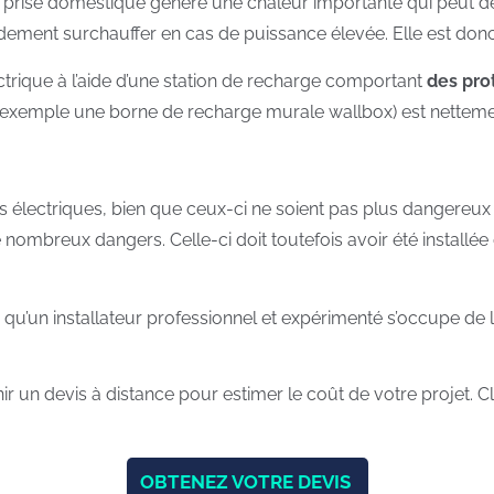
rise domestique génère une chaleur importante qui peut deve
idement surchauffer en cas de puissance élevée. Elle est donc
ctrique à l’aide d’une station de recharge comportant
des pro
r exemple une borne de recharge murale wallbox) est netteme
s électriques, bien que ceux-ci ne soient pas plus dangereu
nombreux dangers. Celle-ci doit toutefois avoir été installée d
un installateur professionnel et expérimenté s’occupe de l’i
 un devis à distance pour estimer le coût de votre projet. Cli
OBTENEZ VOTRE DEVIS