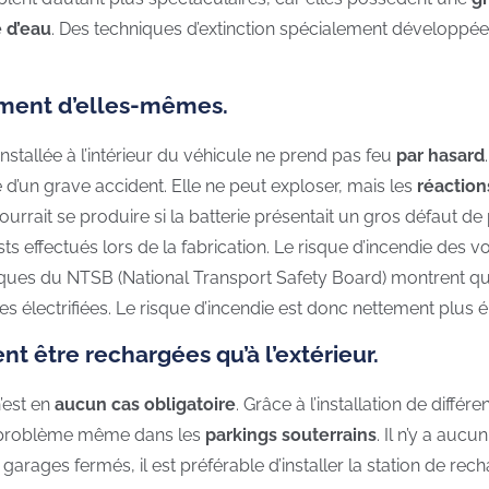
 d’eau
. Des techniques d’extinction spécialement développées
mment d’elles-mêmes.
installée à l’intérieur du véhicule ne prend pas feu
par hasard
un grave accident. Elle ne peut exploser, mais les
réaction
urrait se produire si la batterie présentait un gros défaut de
s effectués lors de la fabrication. Le risque d’incendie des vo
stiques du NTSB (National Transport Safety Board) montrent q
es électrifiées. Le risque d’incendie est donc nettement plus 
nt être rechargées qu’à l’extérieur.
’est en
aucun cas obligatoire
. Grâce à l’installation de diffé
ns problème même dans les
parkings souterrains
. Il n’y a aucu
garages fermés, il est préférable d’installer la station de re