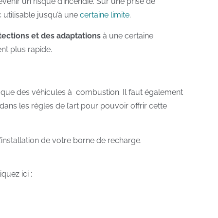
nir un risque d’incendie. Sur une prise de
 utilisable jusqu’à une
certaine limite
.
tections et des adaptations
à une certaine
nt plus rapide.
x que des véhicules à combustion. Il faut également
ans les règles de l’art pour pouvoir offrir cette
nstallation de votre borne de recharge.
quez ici :