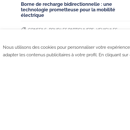
Borne de recharge bidirectionnelle : une
technologie prometteuse pour la mobilité
Français (France)
électrique
,
,
CONSEILS
POUR LES PARTICULIERS
VEHICULES
ELECTRIQUES
Nous utilisons des cookies pour personnaliser votre expérience 
adapter les contenus publicitaires à votre profil. En cliquant sur