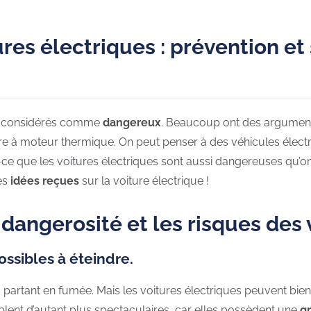
res électriques : prévention et
ent considérés comme
dangereux
. Beaucoup ont des arguments 
ure à moteur thermique. On peut penser à des véhicules élec
-ce que les voitures électriques sont aussi dangereuses qu’on
es
idées reçues
sur la voiture électrique !
 dangerosité et les risques des 
ossibles à éteindre.
ues partant en fumée. Mais les voitures électriques peuvent bi
blent d’autant plus spectaculaires, car elles possèdent une
g