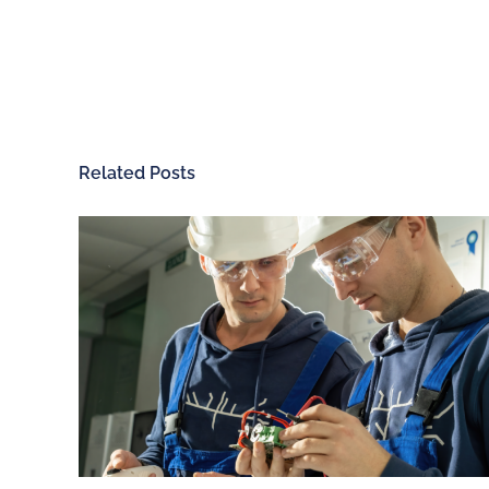
Related Posts
ChargeGuru
Recharge électri
À propos de nous
Nos bornes de rech
Exercer mon droit de
Véhicules 100% élec
rétractation
Véhicules hybrides
Nous recrutons
Utilitaires 100% élec
Nous contacter
Aides à la mobilité é