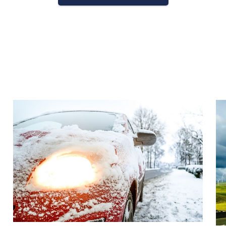
que
Qualité, Sécurité et
ChargeGuru e
Environnement
labéllisé
arge
Notre politique QSE
trique
Nos études de cas
trique
CGV B2C
lectrique