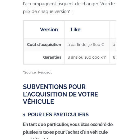
l'accompagnent risquent de changer. Voici le
prix de chaque version* :
Version
Like
Style
Coût d'acquisition
à partir de 32 600 €
à partir de 33
Garanties
8 ans ou 160 000 km
8 ans ou 160
*Source : Peugeot
SUBVENTIONS POUR
L'ACQUISITION DE VOTRE
VÉHICULE
1. POUR LES PARTICULIERS
En tant que particulier, vous êtes exonéré de
plusieurs taxes pour l'achat d'un véhicule