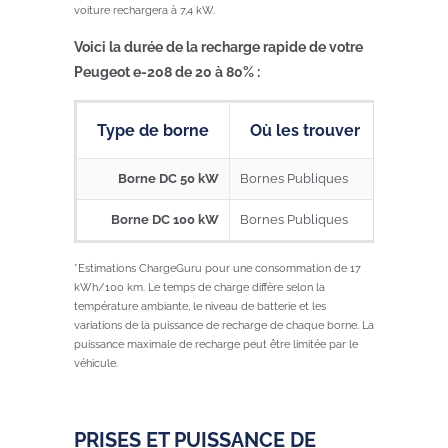
voiture rechargera à 7,4 kW.
Voici la durée de la recharge rapide de votre
Peugeot e-208 de 20 à 80% :
Type de borne
Où les trouver
Durée
Borne DC 50 kW
Bornes Publiques
1h
Borne DC 100 kW
Bornes Publiques
30 minut
*Estimations ChargeGuru pour une consommation de 17
kWh/100 km. Le temps de charge diffère selon la
température ambiante, le niveau de batterie et les
variations de la puissance de recharge de chaque borne. La
puissance maximale de recharge peut être limitée par le
véhicule.
PRISES ET PUISSANCE DE