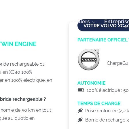
Particuliers
Entrepris
VOTRE VOLVO XC4
PARTENAIRE OFFICIEL
TWIN ENGINE
ChargeGur
bride rechargeable du
ou en XC40 100%
er en 100% électrique, en
AUTONOMIE
100% électrique : 5
ybride rechargeable ?
TEMPS DE CHARGE
onomie de 50 km en tout
Prise renforcée (2,2
que au quotidien.
Borne de recharge 3