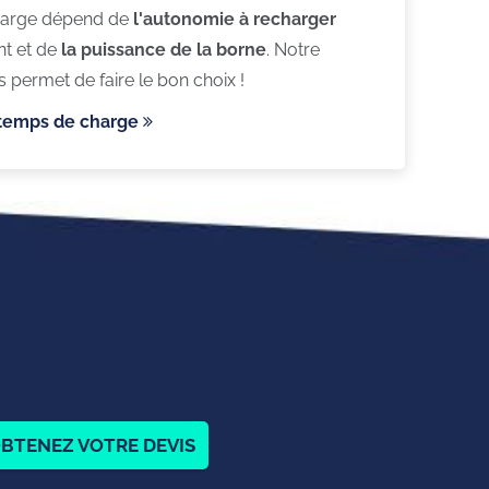
harge dépend de
l'autonomie à recharger
t et de
la puissance de la borne
. Notre
 permet de faire le bon choix !
 temps de charge
st installateur
Nos clients sont nos
meilleurs ambassadeurs
BTENEZ VOTRE DEVIS