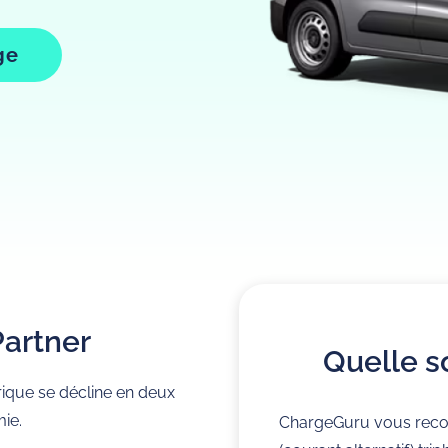
ge
Partner
Quelle s
rique se décline en deux
ie.
ChargeGuru vous rec