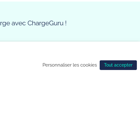
harge avec ChargeGuru !
nfidentialité
de gestion des cookies
Personnaliser les cookies
Tout accepter