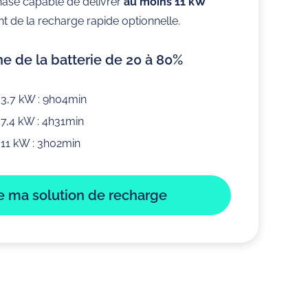
iphasé capable de délivrer
au moins 11 kW
t de la recharge rapide optionnelle.
 de la batterie de 20 à 80%
3,7 kW : 9h04min
7,4 kW : 4h31min
11 kW : 3h02min
le ma solution de recharge