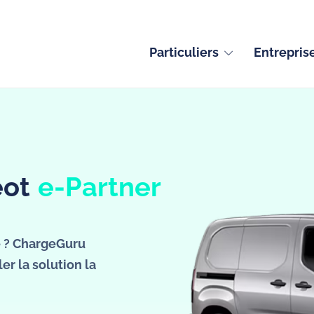
Particuliers
Entrepris
eot
e-Partner
ot e-Partner
e ? ChargeGuru
er la solution la