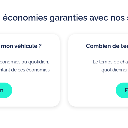
et économies garanties avec nos
 mon véhicule ?
Combien de tem
économies au quotidien.
Le temps de cha
ntant de ces économies.
quotidiennem
que
Qualité, Sécurité et
ChargeGuru e
on
F
Environnement
labéllisé
arge
Notre politique QSE
trique
Nos études de cas
trique