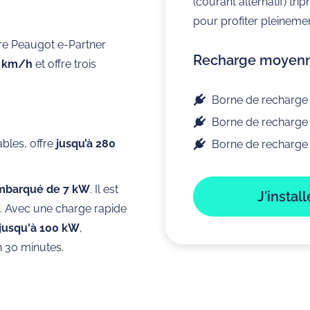
(courant alternatif) tr
pour profiter pleinemen
taire Peaugot e-Partner
Recharge moyenne
0 km/h
et offre trois
Borne de recharge 
Borne de recharge 
ables, offre
jusqu’à 280
Borne de recharge 
mbarqué de 7 kW
. Il est
J'instal
W. Avec une charge rapide
 jusqu'à 100 kW
,
n 30 minutes.