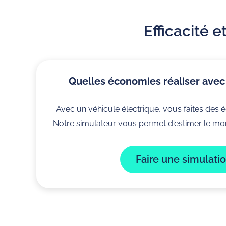
Efficacité 
Quelles économies réaliser avec
Avec un véhicule électrique, vous faites des 
Notre simulateur vous permet d'estimer le mo
ChargeGuru
Recharge électri
Faire une simulati
À propos de nous
Nos bornes de rech
Exercer mon droit de
Véhicules 100% élec
rétractation
Véhicules hybrides
Nous recrutons
Utilitaires 100% élec