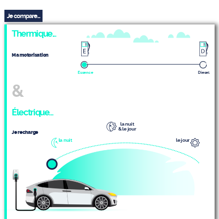
Je compare...
Thermique...
Ma motorisation
Essence
Diesel
&
Électrique...
la nuit
& le jour
Je recharge
la nuit
le jour