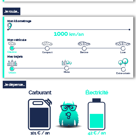
Je roule...
Mon kilométrage
1000
km/an
Mon véhicule
Citadine
Compact
Luxe
Berline
Mes trajets
Mixte
Urbain
Extra-urbain
Je dépense...
Carburant
Électricité
101 €
/ an
42 €
/ an